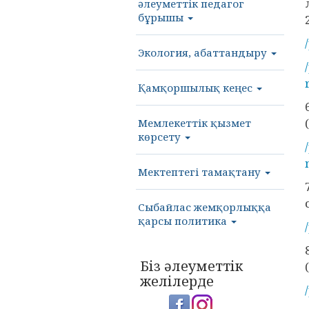
әлеуметтік педагог
бұрышы
Экология, абаттандыру
Қамқоршылық кеңес
Мемлекеттік қызмет
көрсету
Мектептегі тамақтану
Сыбайлас жемқорлыққа
қарсы политика
Біз әлеуметтік
желілерде