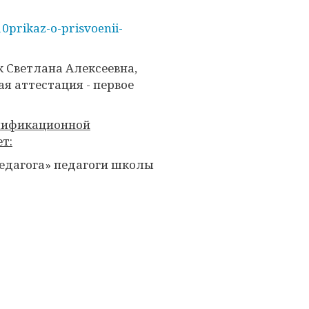
0prikaz-o-prisvoenii-
юк Светлана Алексеевна,
я аттестация - первое
лификационной
ет:
 педагога» педагоги школы