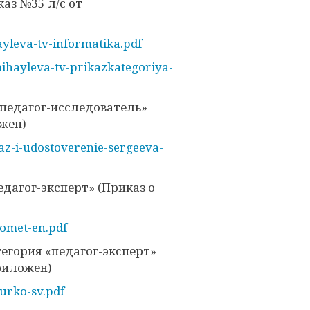
аз №35 л/с от
yleva-tv-informatika.pdf
ihayleva-tv-prikazkategoriya-
 «педагог-исследователь»
ожен)
az-i-udostoverenie-sergeeva-
педагог-эксперт» (Приказ о
homet-en.pdf
тегория «педагог-эксперт»
приложен)
urko-sv.pdf