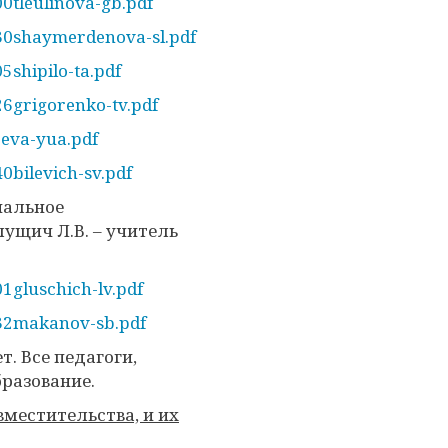
0tleulinova-gb.pdf
730shaymerdenova-sl.pdf
5shipilo-ta.pdf
26grigorenko-tv.pdf
eeva-yua.pdf
0bilevich-sv.pdf
иальное
лущич Л.В. – учитель
1gluschich-lv.pdf
632makanov-sb.pdf
т. Все педагоги,
разование.
вместительства, и их