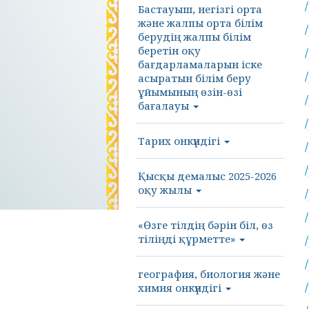
Бастауыш, негізгі орта
және жалпы орта білім
берудің жалпы білім
беретін оқу
бағдарламаларын іске
асыратын білім беру
ұйымының өзін-өзі
бағалауы
Тарих онкүндігі
Қысқы демалыс 2025-2026
оқу жылы
«Өзге тілдің бәрін біл, өз
тіліңді құрметте»
география, биология және
химия онкүндігі