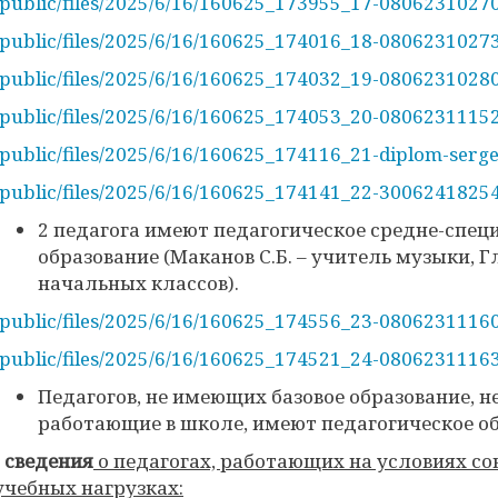
/public/files/2025/6/16/160625_173955_17-08062310270
/public/files/2025/6/16/160625_174016_18-080623102
/public/files/2025/6/16/160625_174032_19-08062310280
/public/files/2025/6/16/160625_174053_20-0806231115
/public/files/2025/6/16/160625_174116_21-diplom-serg
/public/files/2025/6/16/160625_174141_22-30062418254
2 педагога имеют педагогическое средне-спец
образование (Маканов С.Б. – учитель музыки, Г
начальных классов).
/public/files/2025/6/16/160625_174556_23-08062311160
/public/files/2025/6/16/160625_174521_24-080623111
Педагогов, не имеющих базовое образование, не
работающие в школе, имеют педагогическое об
- сведения
о педагогах, работающих на условиях со
учебных нагрузках: