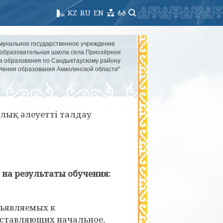
KZ
RU
EN
мунальное государственное учреждение
образовательная школа села Приозёрное
а образования по Сандыктаускому району
ления образования Акмолинской области"
рлық әлеуетті талдау
на результаты обучения:
дъявляемых к
оставляющих начальное,