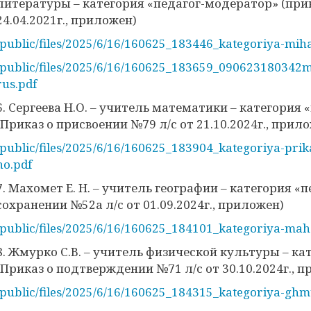
литературы – категория «педагог-модератор» (прик
24.04.2021г., приложен)
/public/files/2025/6/16/160625_183446_kategoriya-miha
/public/files/2025/6/16/160625_183659_090623180342m
rus.pdf
6. Сергеева Н.О. – учитель математики – категория
(Приказ о присвоении №79 л/с от 21.10.2024г., прил
/public/files/2025/6/16/160625_183904_kategoriya-prik
no.pdf
7. Махомет Е. Н. – учитель географии – категория «
сохранении №52а л/с от 01.09.2024г., приложен)
/public/files/2025/6/16/160625_184101_kategoriya-ma
8. Жмурко С.В. – учитель физической культуры – ка
(Приказ о подтверждении №71 л/с от 30.10.2024г., 
/public/files/2025/6/16/160625_184315_kategoriya-ghm