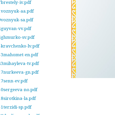
brestely-iv.pdf
1voznyuk-aa.pdf
0voznyuk-sa.pdf
4guyvan-vv.pdf
14ghmurko-sv.pdf
5kravchenko-lv.pdf
053mahomet-en.pdf
43mihayleva-tv.pdf
17nurkeeva-gn.pdf
17senn-ev.pdf
50sergeeva-no.pdf
8sirotkina-la.pdf
1terzidi-sp.pdf