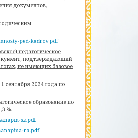
речня документов,
етодическим
annosty-ped-kadrov.pdf
вское) педагогическое
документ, подтверждающий
агогах, не имеющих базовое
1 сентября 2024 года по
агогическое образование по
,3 %.
4anapin-sk.pdf
6anapina-ra.pdf