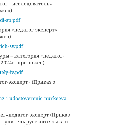
агог – исследователь»
ожен)
di-sp.pdf
гория «педагог-эксперт»
ожен)
ich-sv.pdf
туры – категория «педагог-
.2024г., приложен)
ely-iv.pdf
гог-эксперт» (Приказ о
kaz-i-udostoverenie-nurkeeva-
ия «педагог-эксперт (Приказ
 - учитель русского языка и