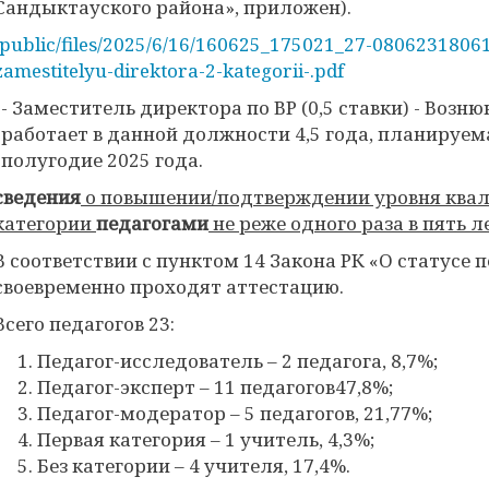
Сандыктауского района», приложен).
/public/files/2025/6/16/160625_175021_27-08062318061
zamestitelyu-direktora-2-kategorii-.pdf
- Заместитель директора по ВР (0,5 ставки) - Возн
работает в данной должности 4,5 года, планируема
полугодие 2025 года.
сведения
о повышении/подтверждении уровня ква
категории
педагогами
не реже одного раза в пять л
В соответствии с пунктом 14 Закона РК «О статусе
своевременно проходят аттестацию.
Всего педагогов 23:
Педагог-исследователь – 2 педагога, 8,7%;
Педагог-эксперт – 11 педагогов47,8%;
Педагог-модератор – 5 педагогов, 21,77%;
Первая категория – 1 учитель, 4,3%;
Без категории – 4 учителя, 17,4%.