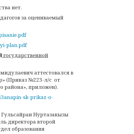
тва нет.
дагогов за оцениваемый
pisanie.pdf
yi-plan.pdf
й
государственной
амидулаевич аттестовался в
р» (Приказ №223-л/с от
о района», приложен).
43anapin-sk-prikaz-o-
ва Гульсайран Нуртазакызы
ель директора второй
Отдел образования