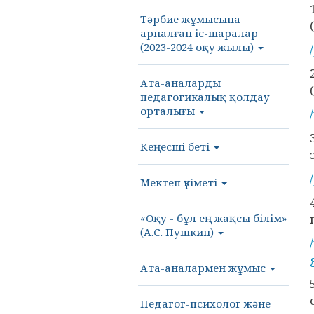
Тәрбие жұмысына
арналған іс-шаралар
(2023-2024 оқу жылы)
Ата-аналарды
педагогикалық қолдау
орталығы
Кеңесші беті
Мектеп үкіметі
«Оқу - бұл ең жақсы білім»
(А.С. Пушкин)
Ата-аналармен жұмыс
Педагог-психолог және