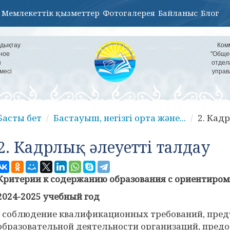
Мемлекеттік қызметтер
Фотогалерея
Байланыс
Блог
ндықтау
Ком
ное
"Обще
н
отдел
месі
управ
Басты бет
Бастауыш, негізгі орта және...
2. Кад
2. Кадрлық әлеуетті талдау
Критерии к содержанию образования с ориентиром 
2024-2025 учебный год
- соблюдение квалификационных требований, пре
образовательной деятельности организаций, пред