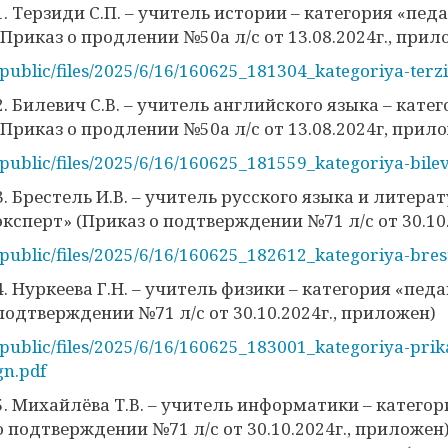
1. Терзиди С.П. – учитель истории – категория «пед
(Приказ о продлении №50а л/с от 13.08.2024г., прил
/public/files/2025/6/16/160625_181304_kategoriya-terzi
2. Билевич С.В. – учитель английского языка – кате
(Приказ о продлении №50а л/с от 13.08.2024г, прил
/public/files/2025/6/16/160625_181559_kategoriya-bilev
3. Брестель И.В. – учитель русского языка и литера
эксперт» (Приказ о подтверждении №71 л/с от 30.10
/public/files/2025/6/16/160625_182612_kategoriya-brest
4. Нуркеева Г.Н. – учитель физики – категория «педа
подтверждении №71 л/с от 30.10.2024г., приложен)
/public/files/2025/6/16/160625_183001_kategoriya-pri
gn.pdf
5. Михайлёва Т.В. – учитель информатики – категор
о подтверждении №71 л/с от 30.10.2024г., приложен)