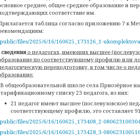
основное среднее, общее среднее образование и пе
подтверждающих соответствие им.
Прилагается таблица согласно приложению 7 к М
рекомендациям:
/public/files/2025/6/16/160625_173126_1-ukomplektov
-
сведения
о педагогах, имеющих высшее (послевузо
образование по соответствующему профилю или 
педагогическую переподготовку, в том числе о пед
образование:
В общеобразовательной школе села Приозёрное на 
тарификационному списку 23 педагога, из них:
21 педагог имеют высшее (послевузовское) пед
соответствующему профилю, это составляет 91
/public/files/2025/6/16/160625_173408_2-08062310030
/public/files/2025/6/16/160625_173428_3-08062310051