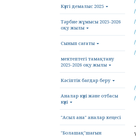
Күзгі демалыс 2025
Тәрбие жұмысы 2025-2026
оқу жылы
Сынып сағаты
мектептегі тамақтану
2025-2026 оқу жылы
Кәсіптік бағдар беру
Аналар күні және отбасы
күні
"Асыл ана" аналар кеңесі
"Болашақ"шағын