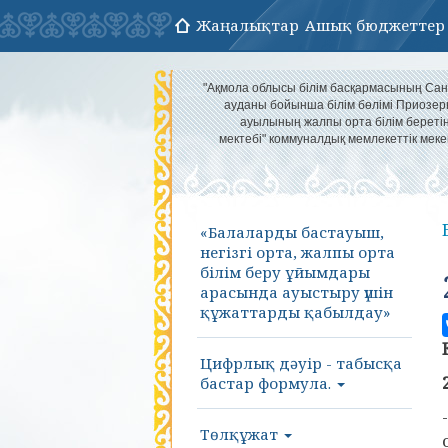
Жаңалықтар
Ашық бюджеттер
"Ақмола облысы білім басқармасының Са
ауданы бойынша білім бөлімі Приозер
ауылының жалпы орта білім береті
мектебі" коммуналдық мемлекеттік меке
«Балаларды бастауыш,
негізгі орта, жалпы орта
білім беру ұйымдары
арасында ауыстыру үшін
құжаттарды қабылдау»
Цифрлық дәуір - табысқа
бастар формула.
Төлқұжат