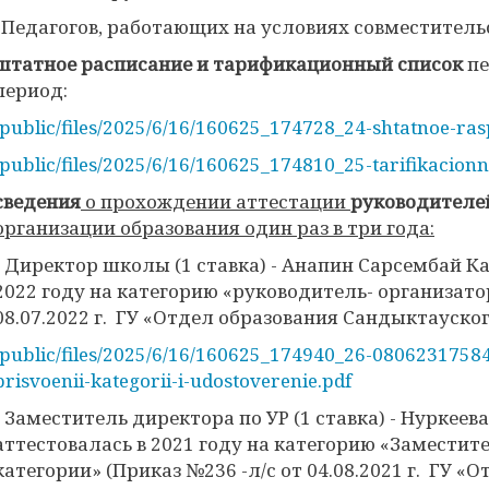
Педагогов, работающих на условиях совместительс
штатное расписание и тарификационный список
пе
период:
/public/files/2025/6/16/160625_174728_24-shtatnoe-ras
/public/files/2025/6/16/160625_174810_25-tarifikacionn
сведения
о прохождении аттестации
руководителе
организации образования один раз в три года:
- Директор школы (1 ставка) - Анапин Сарсембай К
2022 году на категорию «руководитель- организато
08.07.2022 г. ГУ «Отдел образования Сандыктауског
/public/files/2025/6/16/160625_174940_26-0806231758
prisvoenii-kategorii-i-udostoverenie.pdf
- Заместитель директора по УР (1 ставка) - Нуркее
аттестовалась в 2021 году на категорию «Заместит
категории» (Приказ №236 -л/с от 04.08.2021 г. ГУ «