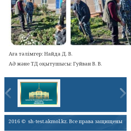
Аға тәлімгер: Найда Д. В.
АӘ және ТД оқытушысы: Гуйван В. В.
2016 © sh-test.akmol.kz. Все права защищены