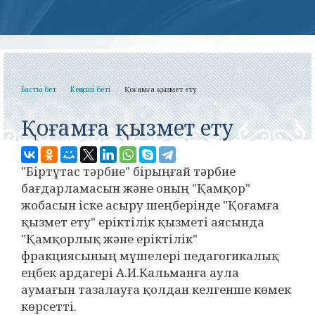
Басты бет
Кеңесші беті
Қоғамға қызмет ету
Қоғамға қызмет ету
"Біртұтас тәрбие" бірыңғай тәрбие
бағдарламасын және оның "Қамқор"
жобасын іске асыру шеңберінде "Қоғамға
қызмет ету" еріктілік қызметі аясында
"Қамқорлық және еріктілік"
фракциясының мүшелері педагогикалық
еңбек ардагері А.И.Кальманға аула
аумағын тазалауға қолдан келгенше көмек
көрсетті.