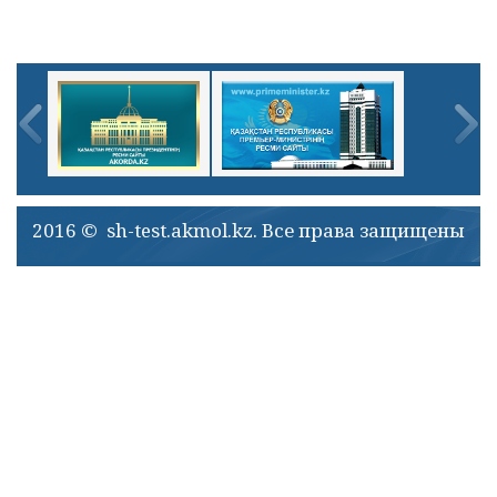
2016 © sh-test.akmol.kz. Все права защищены