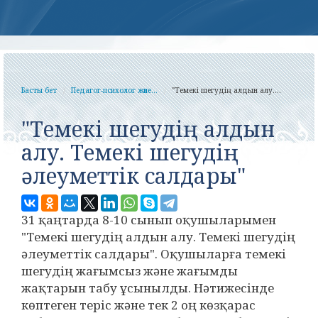
Басты бет
Педагог-психолог және...
"Темекі шегудің алдын алу....
"Темекі шегудің алдын
алу. Темекі шегудің
әлеуметтік салдары"
31 қаңтарда 8-10 сынып оқушыларымен
"Темекі шегудің алдын алу. Темекі шегудің
әлеуметтік салдары". Оқушыларға темекі
шегудің жағымсыз және жағымды
жақтарын табу ұсынылды. Нәтижесінде
көптеген теріс және тек 2 оң көзқарас