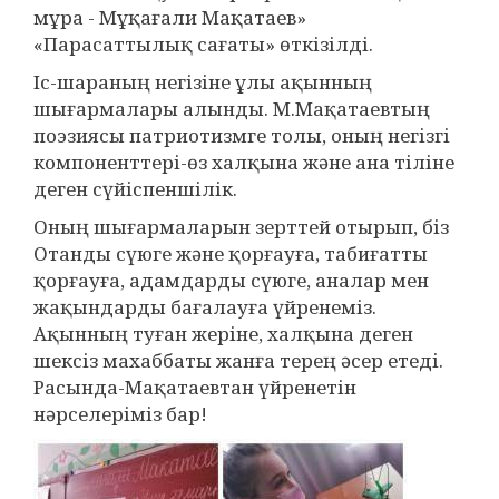
мұра - Мұқағали Мақатаев»
«Парасаттылық сағаты» өткізілді.
Іс-шараның негізіне ұлы ақынның
шығармалары алынды. М.Мақатаевтың
поэзиясы патриотизмге толы, оның негізгі
компоненттері-өз халқына және ана тіліне
деген сүйіспеншілік.
Оның шығармаларын зерттей отырып, біз
Отанды сүюге және қорғауға, табиғатты
қорғауға, адамдарды сүюге, аналар мен
жақындарды бағалауға үйренеміз.
Ақынның туған жеріне, халқына деген
шексіз махаббаты жанға терең әсер етеді.
Расында-Мақатаевтан үйренетін
нәрселеріміз бар!