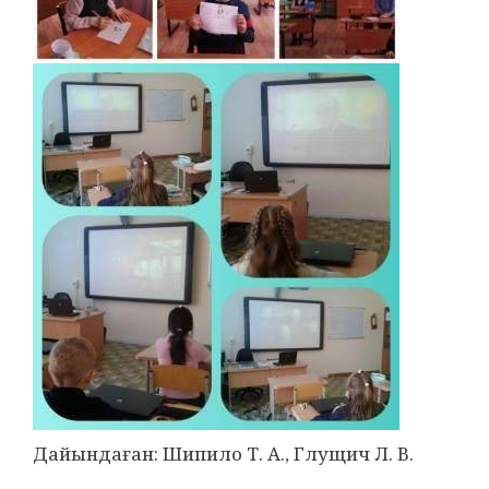
Дайындаған: Шипило Т. А., Глущич Л. В.