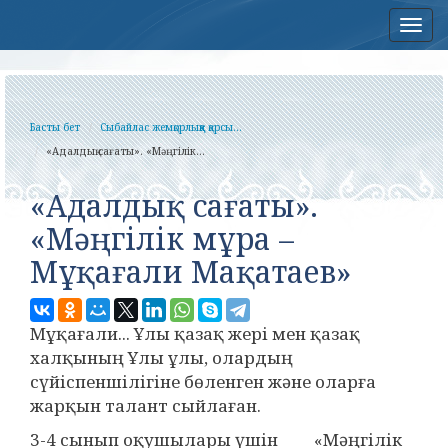
Нав
Басты бет
Сыбайлас жемқорлыққа қарсы...
«Адалдық сағаты». «Мәңгілік...
«Адалдық сағаты».
«Мәңгілік мұра –
Мұқағали Мақатаев»
Мұқағали... Ұлы қазақ жері мен қазақ
халқының Ұлы ұлы, олардың
сүйіспеншілігіне бөленген және оларға
жарқын талант сыйлаған.
3-4 сынып оқушылары үшін «Мәңгілік