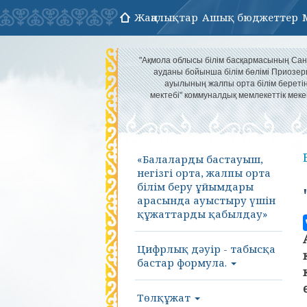
Жаңалықтар
Ашық бюджеттер
"Ақмола облысы білім басқармасының Са
ауданы бойынша білім бөлімі Приозер
ауылының жалпы орта білім береті
мектебі" коммуналдық мемлекеттік меке
«Балаларды бастауыш,
негізгі орта, жалпы орта
білім беру ұйымдары
арасында ауыстыру үшін
құжаттарды қабылдау»
Цифрлық дәуір - табысқа
бастар формула.
Төлқұжат