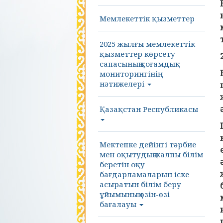
Мемлекеттік қызметтер
2025 жылғы мемлекеттік
қызметтер көрсету
сапасының қоғамдық
мониторингінің
нәтижелері
Қазақстан Республикасы
Мектепке дейінгі тәрбие
мен оқытудың жалпы білім
беретін оқу
бағдарламаларын іске
асыратын білім беру
ұйымының өзін-өзі
бағалауы