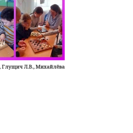
., Глущич Л.В., Михайлёва