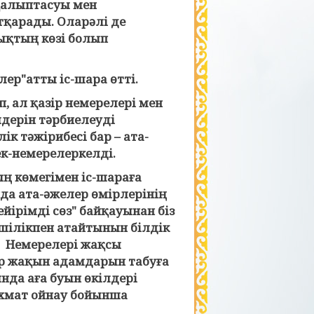
 қалыптасуы мен
тқарады. Оларәлі де
қтың көзі болып
лер"атты іс-шара өтті.
, ал қазір немерелері мен
лдерін тәрбиелеуді
к тәжірибесі бар – ата-
тек-немерелеркелді.
ң көмегімен іс-шараға
да ата-әжелер өмірлерінің
йірімді сөз" байқауынан біз
ншілікпен атайтынын білдік
і. Немерелері жақсы
ар жақын адамдарын табуға
нда аға буын өкілдері
шахмат ойнау бойынша