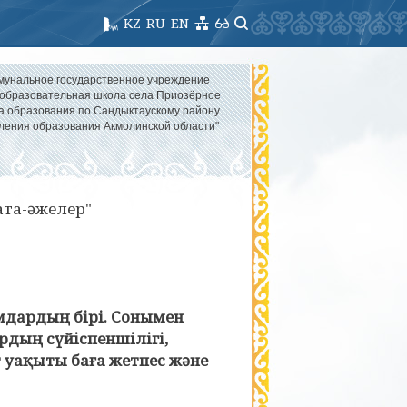
KZ
RU
EN
мунальное государственное учреждение
образовательная школа села Приозёрное
а образования по Сандыктаускому району
ления образования Акмолинской области"
 ата-әжелер"
мдардың бірі. Сонымен
рдың сүйіспеншілігі,
 уақыты баға жетпес және