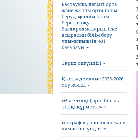
Бастауыш, негізгі орта
және жалпы орта білім
берудің жалпы білім
беретін оқу
бағдарламаларын іске
асыратын білім беру
ұйымының өзін-өзі
бағалауы
Тарих онкүндігі
Қысқы демалыс 2025-2026
оқу жылы
«Өзге тілдің бәрін біл, өз
тіліңді құрметте»
география, биология және
химия онкүндігі