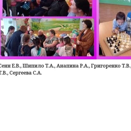
Сенн Е.В., Шипило Т.А., Анапина Р.А., Григоренко Т.В
Т.В., Сергеева С.А.