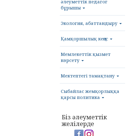
әлеуметтік педагог
бұрышы
Экология, абаттандыру
Қамқоршылық кеңес
Мемлекеттік қызмет
көрсету
Мектептегі тамақтану
Сыбайлас жемқорлыққа
қарсы политика
Біз әлеуметтік
желілерде