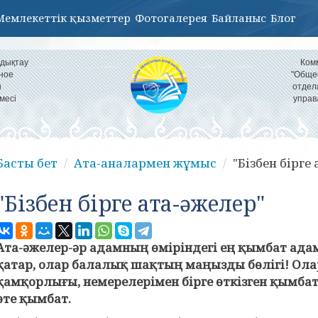
Мемлекеттік қызметтер
Фотогалерея
Байланыс
Блог
ндықтау
Ком
ное
"Обще
н
отдел
месі
управ
Басты бет
Ата-аналармен жұмыс
"Бізбен бірге
"Бізбен бірге ата-әжелер"
Ата
-
әжелер-әр адамның өміріндегі ең қымбат ада
қатар, олар балалық шақтың маңызды бөлігі! Ола
қамқорлығы, немерелерімен бірге өткізген қымбат
өте қымбат.