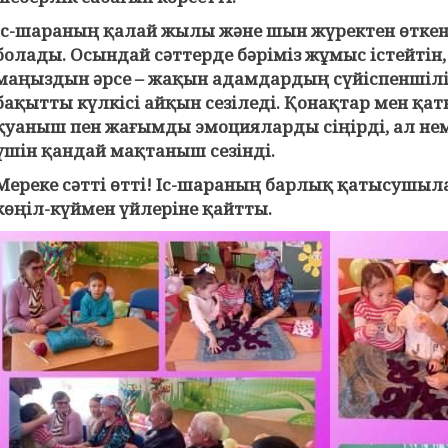
Іс-шараның қалай жылы және шын жүректен өткені
болады. Осындай сәттерде бәріміз жұмыс істейтін,
маңыздын әрсе – жақын адамдардың сүйіспеншіл
бақытты күлкісі айқын сезіледі. Қонақтар мен 
қуаныш пен жағымды эмоцияларды сіңірді, ал нем
үшін қандай мақтаныш сезінді.
Мереке сәтті өтті! Іс-шараның барлық қатысушыл
көңіл-күймен үйлеріне қайтты.