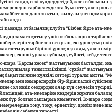
Бүгінгі таңда, ескі күндердегідей, жас отбасының
немерелерін тәрбиелеуде аға буын өте үлкен рөл а
махаббат пен даналықтың, жылулықпен қамқорлы
табылады.
21 қазанда отбасылық клубта "Бізбен бірге ата-әже
Бағдарламаға қатысу үшін өз балаларын тәрбиелеп
шөберелерін тәрбиелеп отырған, екі ұрпақтың өкі
жалғастырушы: бірінші ұрпақ ақылды, үлкен өмірлі
әжелер, екінші ұрпақ: сүйкімді, сүйікті, кейде тен
Іс-шара "Қарлы кесек" жаттығуымен басталды, оны
қатысушылар танысты.Екінші "сұхбат" жаттығуын
ең бақытты және күлкілі сәттері туралы айтты. "Ме
әжелер мен немерелердің бір-бірін қалай сүйіспе
және сол нәзік сөздерден олар күн сәулесін түсірд
білетіндей, ата-әжелеріне көздерін жұмған балал
мәж бүр болған тапсырма көмектесті. Іс-шара соңы
немерелеріне тоқу, тоқу, өрнектігу, дойбы және 
шеберлік сабағын көрсетті.