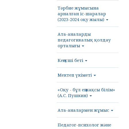
Тәрбие жұмысына
арналған іс-шаралар
(2023-2024 оқу жылы)
Ата-аналарды
педагогикалық қолдау
орталығы
Кеңесші беті
Мектеп үкіметі
«Оқу - бұл ең жақсы білім»
(А.С. Пушкин)
Ата-аналармен жұмыс
Педагог-психолог және