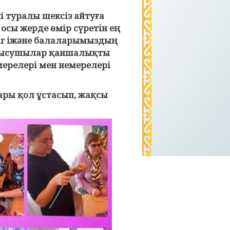
 туралы шексіз айтуға
 осы жерде өмір сүретін ең
іг іжәне балаларымыздың
қатысушылар қаншалықты
ерелері мен немерелері
ары қол ұстасып, жақсы