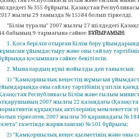
шілдедегі № 355 бұйрығы. Қазақстан Республикас
2017 жылғы 29 тамызда № 15584 болып тіркелді.
"Білім туралы" 2007 жылғы 27 шілдедегі Қазақ
44-бабының 9-тармағына сәйкес
БҰЙЫРАМЫН:
1. Қоса беріліп отырған Білім беру ұйымдарын
жұмысын ұйымдастыру және оны сайлау тәртібінің
бұйрыққа қосымшаға сәйкес бекітілсін.
2. Мыналардың күші жойылды деп танылсын:
1) "Қамқоршылық кеңестің жұмысын ұйымдасты
ұйымдарында оны сайлау тәртібінің үлгілік қағи
Қазақстан Республикасы Білім және ғылым минист
атқарушының 2007 жылғы 22 қазандағы (Қазақст
нормативтік құқықтық актілерінің мемлекеттік тір
болып тіркелген, 2007 жылғы 30 қарашадағы № 184
газета" газетінде жарияланған) № 501 бұйрығы;
2) "Қамқоршылық кеңес қызметінің және оны сай