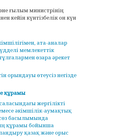
және ғылым министрінің
ен кейін күнтізбелік он күн
мшілігімен, ата-аналар
мүдделі мемлекеттік
 тұлғалармен өзара әрекет
н орындауы өтеусіз негізде
не құрамы
 саласындағы жергілікті
емесе әкімшілік-аумақтық
асөз басылымында
ың құрамы бойынша
андыру қазақ және орыс