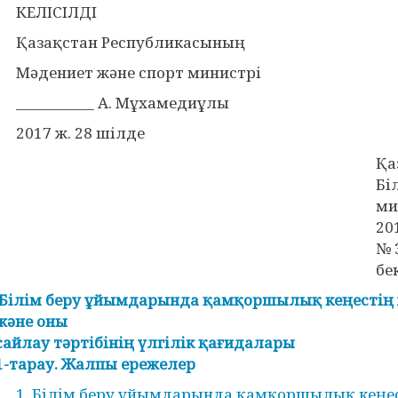
КЕЛІСІЛДІ
Қазақстан Республикасының
Мәдениет және спорт министрі
___________ А. Мұхамедиұлы
2017 ж. 28 шілде
Қа
Бі
ми
20
№ 
бе
Білім беру ұйымдарында қамқоршылық кеңесті
және оны
сайлау тәртібінің үлгілік қағидалары
1-тарау. Жалпы ережелер
1. Білім беру ұйымдарында қамқоршылық кеңе