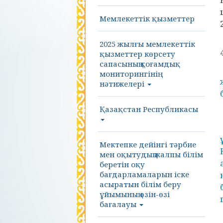
Мемлекеттік қызметтер
2025 жылғы мемлекеттік
қызметтер көрсету
сапасының қоғамдық
мониторингінің
нәтижелері
Қазақстан Республикасы
Мектепке дейінгі тәрбие
мен оқытудың жалпы білім
беретін оқу
бағдарламаларын іске
асыратын білім беру
ұйымының өзін-өзі
бағалауы