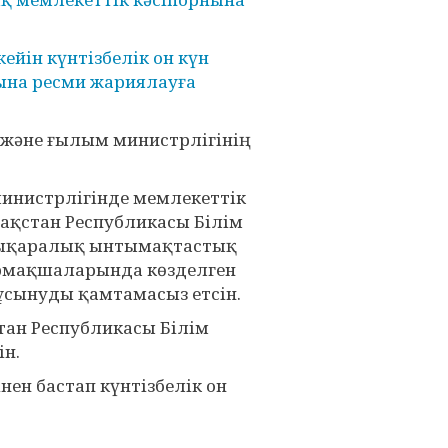
йін күнтізбелік он күн
ына ресми жариялауға
және ғылым министрлігінің
инистрлігінде мемлекеттік
зақстан Республикасы Білім
алықаралық ынтымақтастық
тармақшаларында көзделген
сынуды қамтамасыз етсін.
ан Республикасы Білім
ін.
н бастап күнтізбелік он