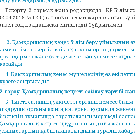
Ескерту. 2-тармақ жаңа редакцияда - ҚР Білім 
02.04.2018 № 123 (алғашқы ресми жарияланған күнін
өткен соң қолданысқа енгізіледі) бұйрығымен.
3. Қамқоршылық кеңес білім беру ұйымының әкі
комитетімен, жергілікті атқарушы органдармен, 
органдармен және өзге де жеке және/немесе заңды
жасайды.
4. Қамқоршылық кеңес мүшелерінің өз өкілеттігі
жүзеге асырылады.
2-тарау. Қамқоршылық кеңесті сайлау тәртібі жә
5. Тиісті саланың уәкілетті органы немесе білім
атқарушы органы өзінің интернет қорында және/н
бірліктің аумағында таратылатын мерзімді басп
Қамқоршылық кеңестің құрылатындығы және он
ұсыныстардың қабылданатындығы туралы хабарл