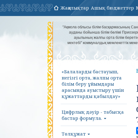
Жаңалықтар
Ашық бюджеттер
"Ақмола облысы білім басқармасының Са
ауданы бойынша білім бөлімі Приозер
ауылының жалпы орта білім береті
мектебі" коммуналдық мемлекеттік меке
«Балаларды бастауыш,
негізгі орта, жалпы орта
білім беру ұйымдары
арасында ауыстыру үшін
құжаттарды қабылдау»
Цифрлық дәуір - табысқа
бастар формула.
Төлқұжат