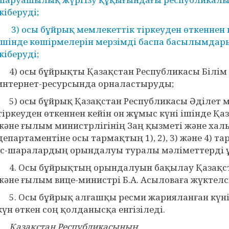
жіберуді;
3) осы бұйрық мемлекеттік тіркеуден өткеннен ке
ішінде көшірмелерін мерзімді баспа басылымдар
жіберуді;
4) осы бұйрықты Қазақстан Республикасы Білім 
интернет-ресурсында орналастыруды;
5) осы бұйрық Қазақстан Республикасы Әділет м
тіркеуден өткеннен кейін он жұмыс күні ішінде Қа
және ғылым министрлігінің Заң қызметі және х
департаментіне осы тармақтың 1), 2), 3) және 4) 
іс-шаралардың орындалуы туралы мәліметтерді ұ
4. Осы бұйрықтың орындалуын бақылау Қазақст
және ғылым вице-министрі Б.А. Асыловаға жүктелс
5. Осы бұйрық алғашқы ресми жарияланған күніне
күн өткен соң қолданысқа енгізіледі.
Қазақстан Республикасының