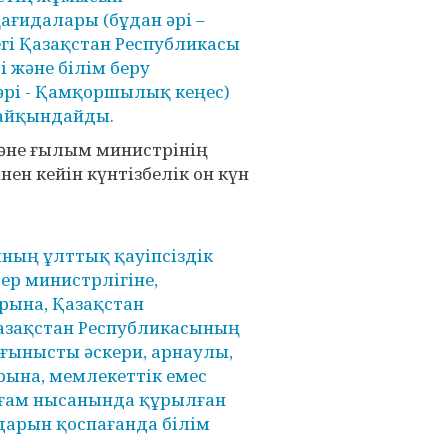
ағидалары (бұдан әрі –
гі Қазақстан Республикасы
 және білім беру
рі - Қамқоршылық кеңес)
 айқындайды.
және ғылым министрінің
ен кейін күнтізбелік он күн
ың ұлттық қауіпсіздік
ер министрлігіне,
рына, Қазақстан
азақстан Республикасының
ғынысты әскери, арнаулы,
ына, мемлекеттік емес
оғам нысанында құрылған
дарын қоспағанда білім