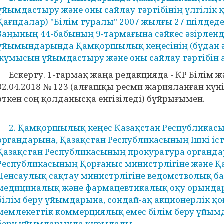
ұйымдастыру және оны сайлау тәртібінің үлгілік қ
Қағидалар) "Білім туралы" 2007 жылғы 27 шілдеде
Заңының 44-бабының 9-тармағына сәйкес әзірленді
ұйымындарында Қамқоршылық кеңесінің (бұдан ә
жұмысын ұйымдастыру және оны сайлау тәртібін
Ескерту. 1-тармақ жаңа редакцияда - ҚР Білім 
02.04.2018 № 123 (алғашқы ресми жарияланған күнін
өткен соң қолданысқа енгізіледі) бұйрығымен.
2. Қамқоршылық кеңес Қазақстан Республикасын
органдарына, Қазақстан Республикасының Ішкі іст
Қазақстан Республикасының прокуратура органда
Республикасының Қорғаныс министрлігіне және Қ
Денсаулық сақтау министрлігіне ведомстволық ба
медициналық және фармацевтикалық оқу орындар
білім беру ұйымдарына, сондай-ақ акционерлік қ
мемлекеттік коммерциялық емес білім беру ұйым
беру ұйымдарында құрылады.