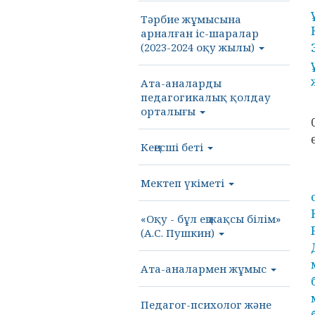
Тәрбие жұмысына
арналған іс-шаралар
(2023-2024 оқу жылы)
Ата-аналарды
педагогикалық қолдау
орталығы
Кеңесші беті
Мектеп үкіметі
«Оқу - бұл ең жақсы білім»
(А.С. Пушкин)
Ата-аналармен жұмыс
Педагог-психолог және