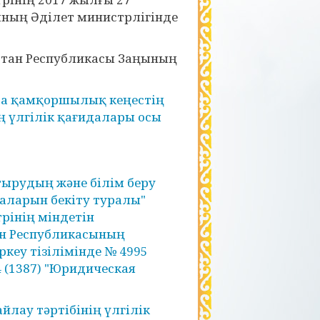
ының Әділет министрлігінде
стан Республикасы Заңының
да қамқоршылық кеңестің
 үлгілік қағидалары осы
рудың және білім беру
даларын бекіту туралы"
рінің міндетін
ан Республикасының
кеу тізілімінде № 4995
 (1387) "Юридическая
лау тәртібінің үлгілік