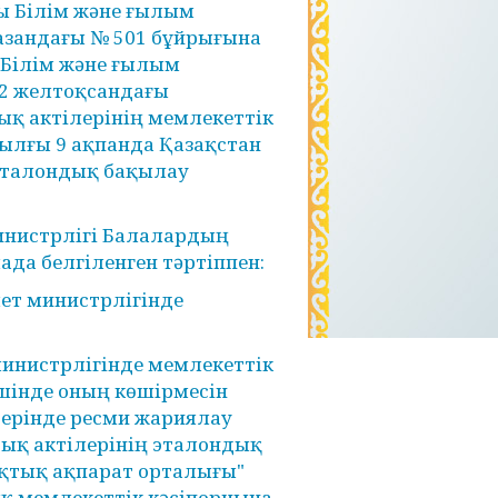
сы Білім және ғылым
азандағы № 501 бұйрығына
ы Білім және ғылым
22 желтоқсандағы
қ актілерінің мемлекеттік
 жылғы 9 ақпанда Қазақстан
 эталондық бақылау
инистрлігі Балалардың
ада белгіленген тәртіппен:
ет министрлігінде
инистрлігінде мемлекеттік
 ішінде оның көшірмесін
дерінде ресми жариялау
ық актілерінің эталондық
ықтық ақпарат орталығы"
 мемлекеттік кәсіпорнына