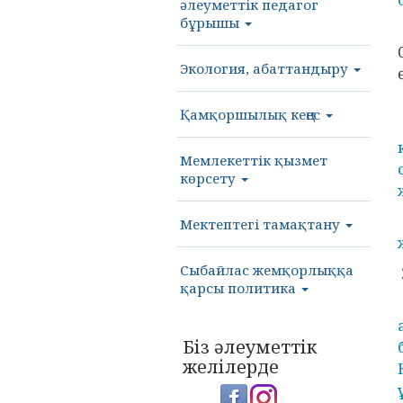
әлеуметтік педагог
бұрышы
Экология, абаттандыру
Қамқоршылық кеңес
Мемлекеттік қызмет
көрсету
Мектептегі тамақтану
Сыбайлас жемқорлыққа
қарсы политика
Біз әлеуметтік
желілерде