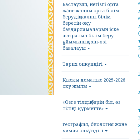
Бастауыш, негізгі орта
және жалпы орта білім
берудің жалпы білім
беретін оқу
бағдарламаларын іске
асыратын білім беру
ұйымының өзін-өзі
бағалауы
Тарих онкүндігі
Қысқы демалыс 2025-2026
оқу жылы
«Өзге тілдің бәрін біл, өз
тіліңді құрметте»
география, биология және
химия онкүндігі