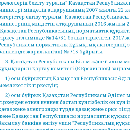
ережелерін бекіту туралы" Қазақстан Республика
министрі міндетін атқарушының 2007 жылғы 22 қ
өзгерістер енгізу туралы" Қазақстан Республикас
министрінің міндетін атқарушының 2016 жылғы 
(Қазақстан Республикасының нормативтік құқықты
тіркеу тізілімінде № 14751 болып тіркелген, 2017
Республикасы нормативтiк құқықтық актiлерiнiң
банкiсінде жарияланған) № 715 бұйрығы.
3. Қазақстан Республикасы Білім және ғылым м
құқықтарын қорғау комитеті (Е.Ерсайынов) заңнам
1) осы бұйрықтың Қазақстан Республикасы Әділ
мемлекеттік тіркелуін;
2) осы бұйрық Қазақстан Республикасы Әділет м
тіркеуден өткен күннен бастап күнтізбелік он күн
қағаз және электронды түрде қазақ және орыс тіл
және Қазақстан Республикасы нормативтік құқықт
бақылау банкіне енгізу үшін "Республикалық құқ
шаруашылық жүргізу құқығындағы республикалық