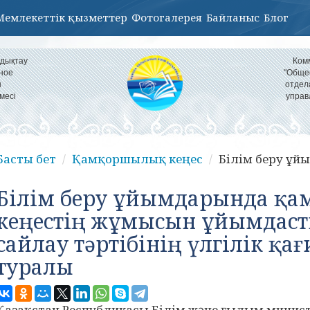
Мемлекеттік қызметтер
Фотогалерея
Байланыс
Блог
ндықтау
Ком
ное
"Обще
н
отдел
месі
управ
Басты бет
Қамқоршылық кеңес
Білім беру ұй
Білім беру ұйымдарында қ
кеңестің жұмысын ұйымдаст
сайлау тәртібінің үлгілік қа
туралы
Қазақстан Республикасы Білім және ғылым минист