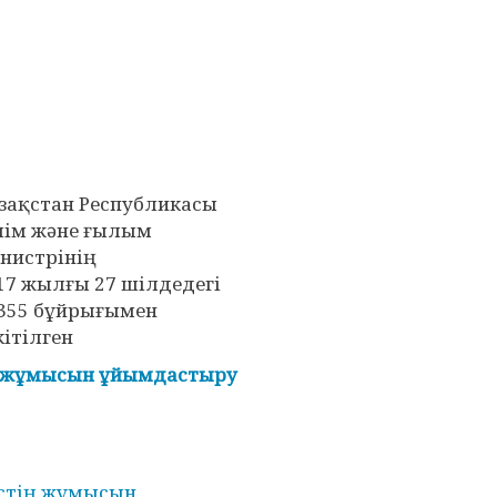
зақстан Республикасы
лім және ғылым
нистрінің
17 жылғы 27 шілдедегі
355 бұйрығымен
кітілген
ң жұмысын ұйымдастыру
стің жұмысын