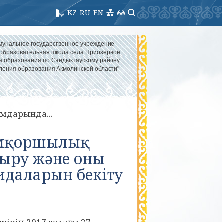
KZ
RU
EN
мунальное государственное учреждение
образовательная школа села Приозёрное
а образования по Сандыктаускому району
ления образования Акмолинской области"
ымдарында...
амқоршылық
ыру және оны
ғидаларын бекіту
рінің 2017 жылғы 27