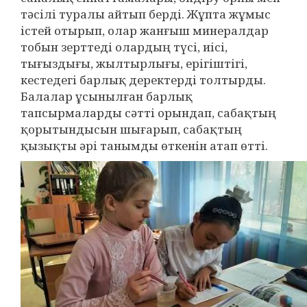
тәсілі туралы айтып берді. Жұпта жұмыс
істей отырып, олар жанғыш минералдар
тобын зерттеді олардың түсі, иісі,
тығыздығы, жылтырлығы, ерігіштігі,
кестедегі барлық деректерді толтырды.
Балалар ұсынылған барлық
тапсырмаларды сәтті орындап, сабақтың
қорытындысын шығарып, сабақтың
қызықты әрі танымды өткенін атап өтті.