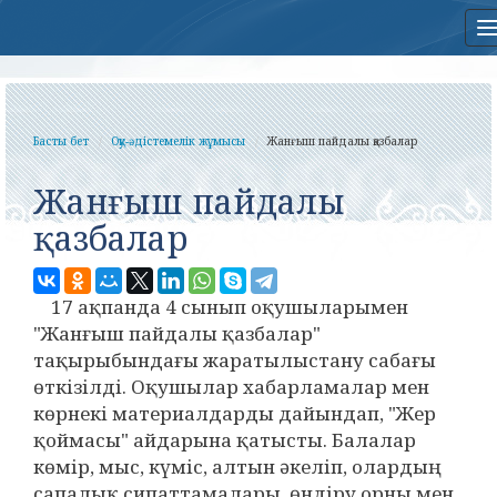
Басты бет
Оқу-әдістемелік жұмысы
Жанғыш пайдалы қазбалар
Жанғыш пайдалы
қазбалар
17 ақпанда 4 сынып оқушыларымен
"Жанғыш пайдалы қазбалар"
тақырыбындағы жаратылыстану сабағы
өткізілді. Оқушылар хабарламалар мен
көрнекі материалдарды дайындап, "Жер
қоймасы" айдарына қатысты. Балалар
көмір, мыс, күміс, алтын әкеліп, олардың
сапалық сипаттамалары, өндіру орны мен