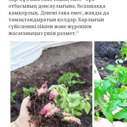
отбасының денсаулығына, болашаққа
қамқорлық. Денені ғана емес, жанды да
тамақтандыратын қолдар. Барлығын
сүйіспеншілікпен және жүрекпен
жасағаныңыз үшін рахмет.”