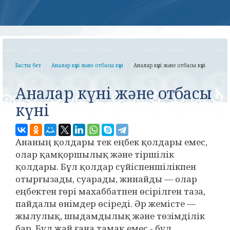
Басты бет
Аналар күні және отбасы күні
Аналар күні және отбасы күні
Аналар күні және отбасы
күні
Ананың қолдары тек еңбек қолдары емес,
олар қамқоршылық және тіршілік
қолдары. Бұл қолдар сүйіспеншілікпен
отырғызады, суарады, жинайды — олар
еңбектен гөрі махаббатпен өсірілген таза,
пайдалы өнімдер өсіреді. Әр жемісте —
жылулық, шыдамдылық және төзімділік
бар. Бұл жай ғана тамақ емес - бұл