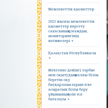
Мемлекеттік қызметтер
2025 жылғы мемлекеттік
қызметтер көрсету
сапасының қоғамдық
мониторингінің
нәтижелері
Қазақстан Республикасы
Мектепке дейінгі тәрбие
мен оқытудың жалпы білім
беретін оқу
бағдарламаларын іске
асыратын білім беру
ұйымының өзін-өзі
бағалауы