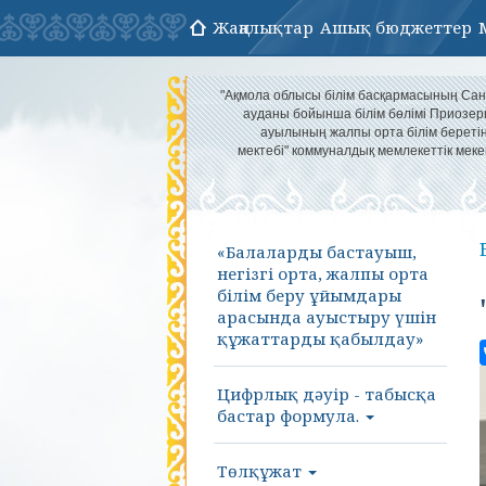
Жаңалықтар
Ашық бюджеттер
"Ақмола облысы білім басқармасының Са
ауданы бойынша білім бөлімі Приозер
ауылының жалпы орта білім береті
мектебі" коммуналдық мемлекеттік меке
«Балаларды бастауыш,
негізгі орта, жалпы орта
білім беру ұйымдары
арасында ауыстыру үшін
құжаттарды қабылдау»
Цифрлық дәуір - табысқа
бастар формула.
Төлқұжат