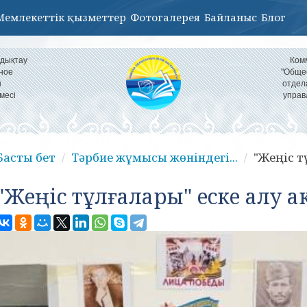
Мемлекеттік қызметтер
Фотогалерея
Байланыс
Блог
ндықтау
Ком
ное
"Обще
н
отдел
месі
управ
Басты бет
Тәрбие жұмысы жөніндегі...
"Жеңіс т
"Жеңіс тұлғалары" еске алу 