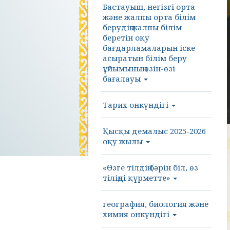
Бастауыш, негізгі орта
және жалпы орта білім
берудің жалпы білім
беретін оқу
бағдарламаларын іске
асыратын білім беру
ұйымының өзін-өзі
бағалауы
Тарих онкүндігі
Қысқы демалыс 2025-2026
оқу жылы
«Өзге тілдің бәрін біл, өз
тіліңді құрметте»
география, биология және
химия онкүндігі