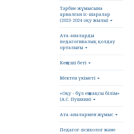
Тәрбие жұмысына
арналған іс-шаралар
(2023-2024 оқу жылы)
Ата-аналарды
педагогикалық қолдау
орталығы
Кеңесші беті
Мектеп үкіметі
«Оқу - бұл ең жақсы білім»
(А.С. Пушкин)
Ата-аналармен жұмыс
Педагог-психолог және