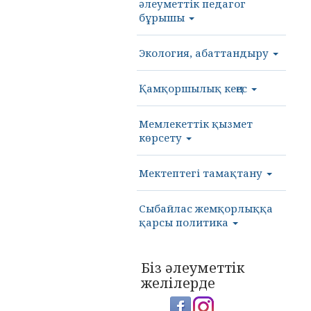
әлеуметтік педагог
бұрышы
Экология, абаттандыру
Қамқоршылық кеңес
Мемлекеттік қызмет
көрсету
Мектептегі тамақтану
Сыбайлас жемқорлыққа
қарсы политика
Біз әлеуметтік
желілерде