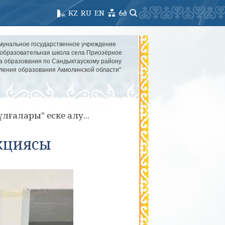
KZ
RU
EN
мунальное государственное учреждение
образовательная школа села Приозёрное
а образования по Сандыктаускому району
ления образования Акмолинской области"
ұлғалары" еске алу...
акциясы