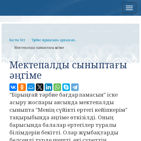
Нав
Басты бет
Тәрбие жұмысына арналған...
Мектепалды сыныптағы әңгіме
Мектепалды сыныптағы
әңгіме
"Бірыңғай тәрбие бағдарламасын" іске
асыру жоспары аясында мектепалды
сыныпта "Менің сүйікті ертегі кейіпкерім"
тақырыбында әңгіме өткізілді. Оның
барысында балалар ертегілер туралы
білімдерін бекітті. Олар жұмбақтарды
белсенді түрде шешті, екі суреттің