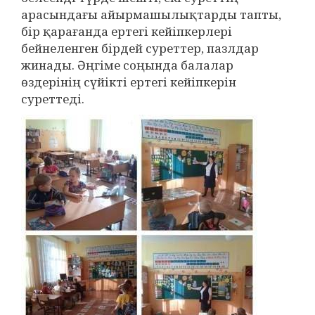
арасындағы айырмашылықтарды тапты,
бір қарағанда ертегі кейіпкерлері
бейнеленген бірдей суреттер, пазлдар
жинады. Әңгіме соңында балалар
өздерінің сүйікті ертегі кейіпкерін
суреттеді.