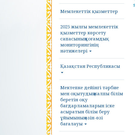
Мемлекеттік қызметтер
2025 жылғы мемлекеттік
қызметтер көрсету
сапасының қоғамдық
мониторингінің
нәтижелері
Қазақстан Республикасы
Мектепке дейінгі тәрбие
мен оқытудың жалпы білім
беретін оқу
бағдарламаларын іске
асыратын білім беру
ұйымының өзін-өзі
бағалауы