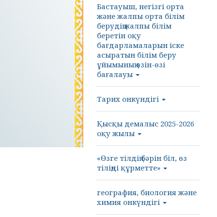
Бастауыш, негізгі орта
және жалпы орта білім
берудің жалпы білім
беретін оқу
бағдарламаларын іске
асыратын білім беру
ұйымының өзін-өзі
бағалауы
Тарих онкүндігі
Қысқы демалыс 2025-2026
оқу жылы
«Өзге тілдің бәрін біл, өз
тіліңді құрметте»
география, биология және
химия онкүндігі