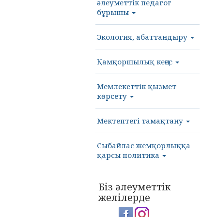
әлеуметтік педагог
бұрышы
Экология, абаттандыру
Қамқоршылық кеңес
Мемлекеттік қызмет
көрсету
Мектептегі тамақтану
Сыбайлас жемқорлыққа
қарсы политика
Біз әлеуметтік
желілерде