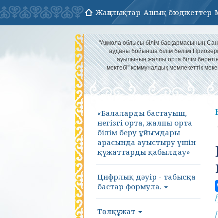
Жаңалықтар
Ашық бюджеттер
"Ақмола облысы білім басқармасының Са
ауданы бойынша білім бөлімі Приозер
ауылының жалпы орта білім береті
мектебі" коммуналдық мемлекеттік меке
«Балаларды бастауыш,
негізгі орта, жалпы орта
білім беру ұйымдары
арасында ауыстыру үшін
құжаттарды қабылдау»
Цифрлық дәуір - табысқа
бастар формула.
Төлқұжат