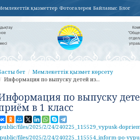
Мемлекеттік қызметтер
Фотогалерея
Байланыс
Блог
ндықтау
Ком
ное
"Обще
н
отдел
месі
управ
Басты бет
Мемлекеттік қызмет көрсету
Информация по выпуску детей из...
Информация по выпуску дете
приём в 1 класс
/public/files/2025/2/24/240225_115529_vypusk-dopriem
/public/files/2025/2/24/240225_115554_inform-po-vypus