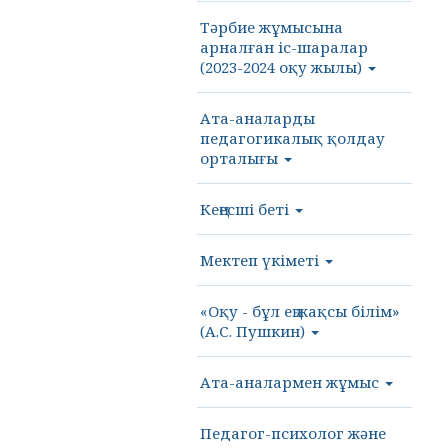
Тәрбие жұмысына
арналған іс-шаралар
(2023-2024 оқу жылы)
Ата-аналарды
педагогикалық қолдау
орталығы
Кеңесші беті
Мектеп үкіметі
«Оқу - бұл ең жақсы білім»
(А.С. Пушкин)
Ата-аналармен жұмыс
Педагог-психолог және