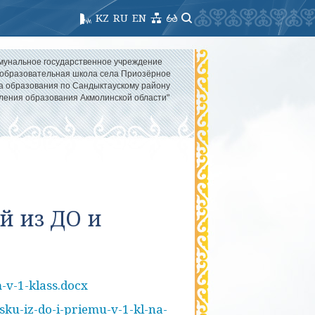
KZ
RU
EN
мунальное государственное учреждение
образовательная школа села Приозёрное
а образования по Сандыктаускому району
ления образования Акмолинской области"
й из ДО и
-v-1-klass.docx
ku-iz-do-i-priemu-v-1-kl-na-