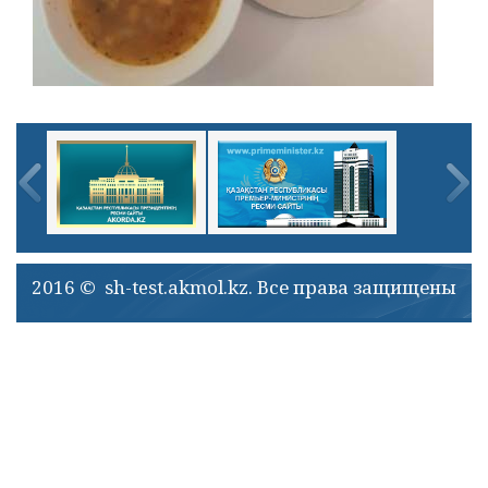
2016 © sh-test.akmol.kz. Все права защищены