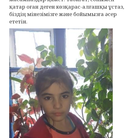
қатар оған деген көзқарас-алғашқы ұстаз,
біздің мінезімізге және бойымызға әсер
ететін.