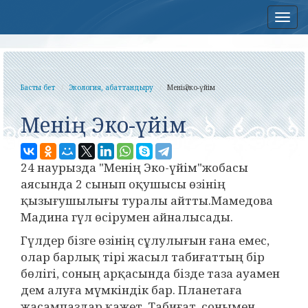
Нав
Басты бет
Экология, абаттандыру
Менің Эко-үйім
Менің Эко-үйім
24 наурызда "Менің Эко-үйім"жобасы
аясында 2 сынып оқушысы өзінің
қызығушылығы туралы айтты.Мамедова
Мадина гүл өсірумен айналысады.
Гүлдер бізге өзінің сұлулығын ғана емес,
олар барлық тірі жасыл табиғаттың бір
бөлігі, соның арқасында бізде таза ауамен
дем алуға мүмкіндік бар. Планетаға
жасампаздар қажет. Табиғат, сонымен