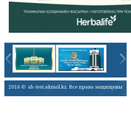
2016 © sh-test.akmol.kz. Все права защищены