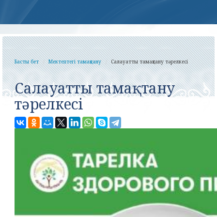
Басты бет
Мектептегі тамақтану
Салауатты тамақтану тәрелкесі
Салауатты тамақтану
тәрелкесі